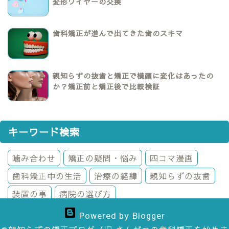
変形ワイヤーの交換
歯科矯正が進んで出てきた歯のスキマ
親知らずの抜歯と矯正で横顔に変化はあったの
か？矯正前と矯正後で比較検証
キーワード検索
噛み合わせ
矯正の疑問・悩み
四コマ漫画
歯科矯正中の生活
治療の経緯
親知らずの抜歯
装置の事
病院の選び方
Powered by Blogger